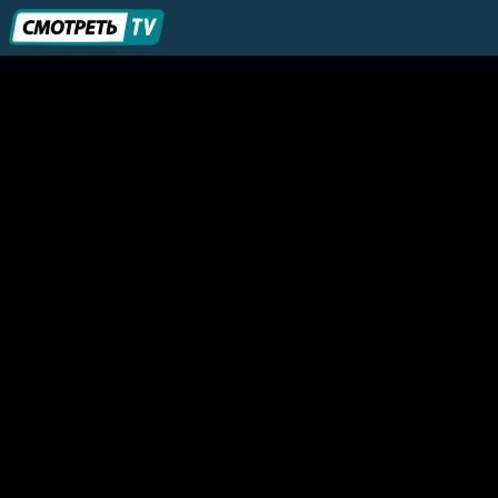
Коммерсантъ FM
Комсомольская правда
Радио Москвы
Радио Звезда
Царьград ТВ
Вместе-РФ