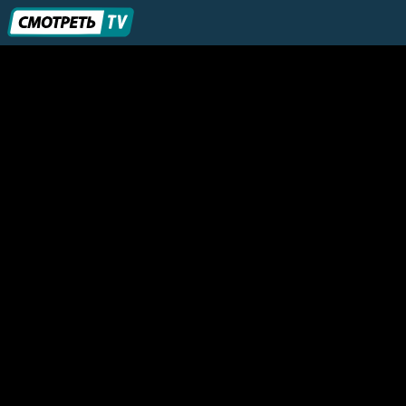
49 канал
7 канал Красноярск
Карелия Онлайн
ТВ Кварц
Центр
Луч