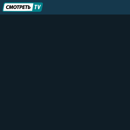
Ростов-папа
49 канал
7 канал Красноярск
Карелия Онлайн
ТВ Кварц
Центр