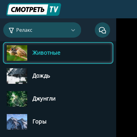
Релакс
Животные
Дождь
Джунгли
Горы