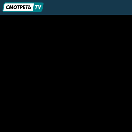
ERT Sports
Snowy Mountains TV
A21 Network
NUBAR Sport TV
RTV
AD Sport1