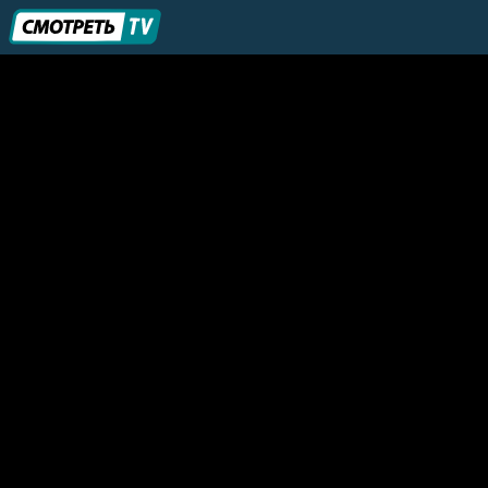
Dubai Sports 2
Dubai Sports 3
Dubai Racing
Старт
Arryadia Sport
BandW Rally TV