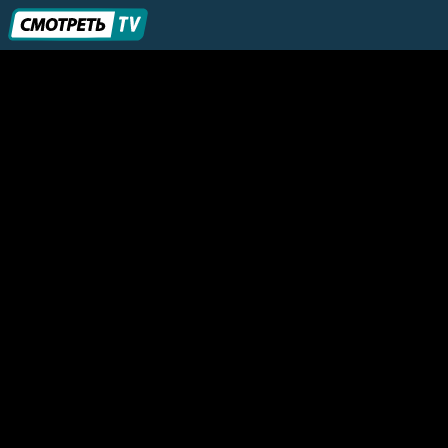
Астрахань.Ru SPORT
Sharjah Sports
Horse & Country TV
Yoga in Daily Life
BEK TV SPORTS
SPORTGRID TV